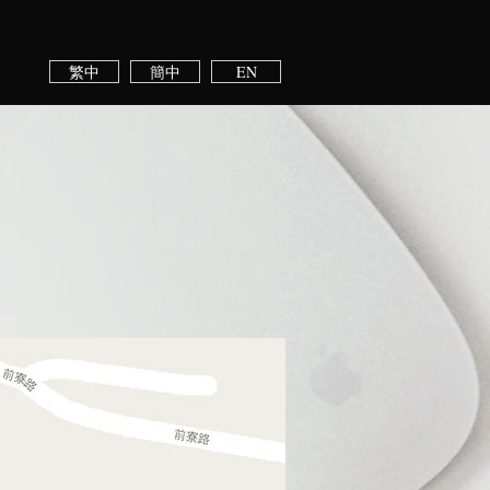
繁中
簡中
EN