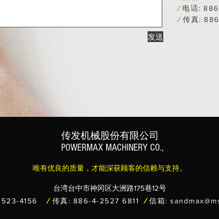
/
电话: 886-
/
传真: 886
发送
传发机械股份有限公司
POWERMAX MACHINERY CO.,
唯有优良的质量，才能深获顾客的信赖与支持。
台湾台中市神冈区大洲路175巷12号
2523-4156
/
传真: 886-4-2527 6811
/
信箱:
sandmax@ms1