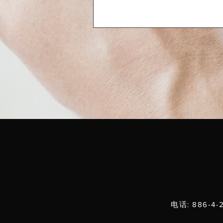
电话: 886-4-